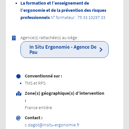
L
a formation et l’enseignement de
l’ergonomie et de la prévention des risques
professionnels
N° formateur : 75 33 10297 33
Agence(s) rattachée(s) au siège :
In Situ Ergonomie - Agence De
Pau
8, Rue de Foix
64000 PAU
Conventionné sur :
TMS et RPS
Zone(s) géographique(s) d’intervention
:
France entière
Contact :
rf.eimonogre-utisni@togad.c