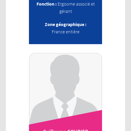
Fonction :
Ergoome associé et
gérant
Zone géographique :
France entière