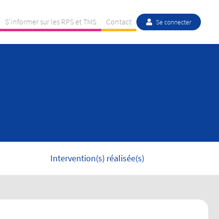
S'informer sur les RPS et TMS
Contact
Se connecter
Intervention(s) réalisée(s)