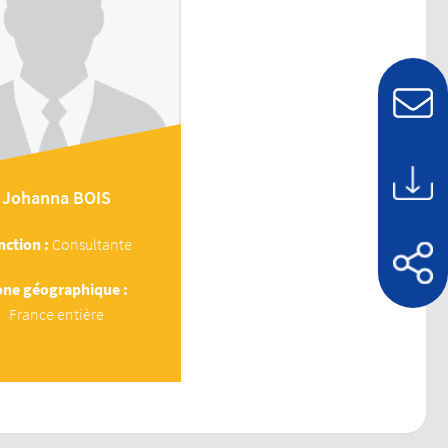
Johanna
BOIS
nction :
Consultante
ne géographique :
France entière