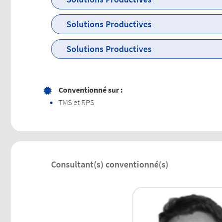
31, IMPASSE CAOUDE
Solutions Productives
30000 NIMES
11, RUE DU CHEMIN ROUGE - PA EXALIS
Solutions Productives
44373 NANTES
33, AVENUE DU MAINE
75755 PARIS
Conventionné sur :
TMS et RPS
Consultant(s) conventionné(s)