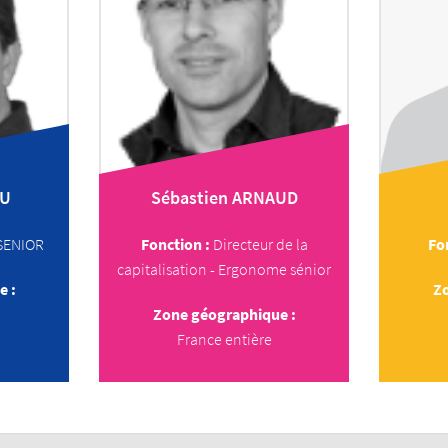
U
Sébastien
ARNAUD
SENIOR
Fonction :
Directeur de la
Fo
capitalisation - Ergonome sénior
e :
Zo
Zone géographique :
France entière