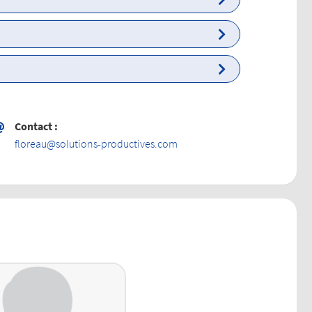
Contact :
moc.sevitcudorp-snoitulos@uaerolf