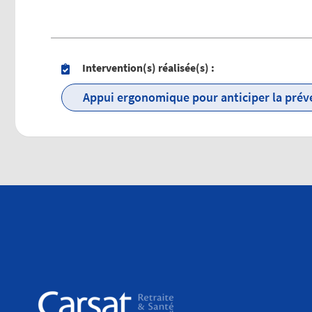
Intervention(s) réalisée(s) :
Appui ergonomique pour anticiper la préve
Secteur(s) d'activité d'intervention du cabi
Agriculture, sylviculture et pêche
Industries
Production et distribution eau et énergies
Construction
Commerce
Transports et logistique
Hébergement et restauration
Information et communication
Activités financières, immobilières et d'assu