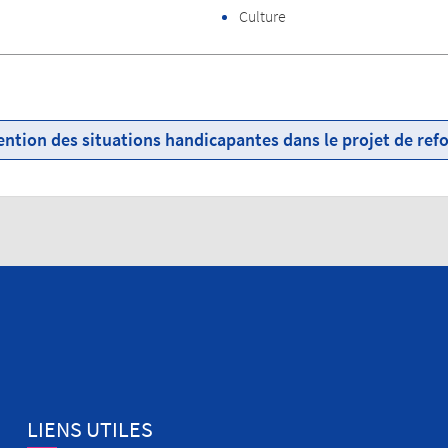
Culture
ntion des situations handicapantes dans le projet de ref
net :
Taille d'entreprise concernée p
TPE < 10 salariés
PME 10 < et < 50 salariés
> 50 salariés
LIENS UTILES
rance